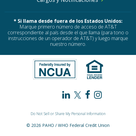
* Si llama desde fuera de los Estados Unidos:
Marque primero número de acceso de AT&T
correspondiente al país desde el que llama (para tono o
instrucciones de un operador de AT&T) y luego marque
nuestro número.
PAHO
PAHO
PAHO
PAHO
/
/
/
/
Do Not Sell or Share My Personal Information
WHO
WHO
WHO
WHO
© 2026 PAHO / WHO Federal Credit Union