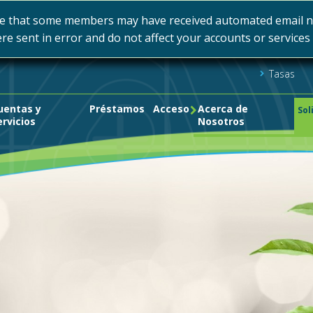
e that some members may have received automated email not
ere sent in error and do not affect your accounts or service
Tasas
uentas y
Préstamos
Acceso
Acerca de
Sol
ervicios
Nosotros