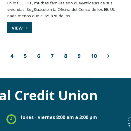
En los EE. UU., muchas familias son due&ntilde;as de sus
viviendas. Seg&uacute;n la Oficina del Censo de los EE. UU.,
nada menos que el 65,8 % de los ...
VIEW
4
5
6
7
8
9
10
Next
Page
l Credit Union
lunes - viernes 8:00 am a 3:00 pm
C
S