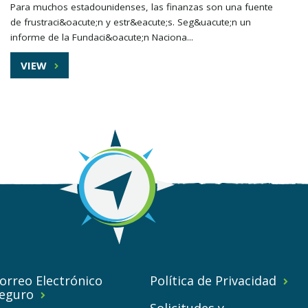
Para muchos estadounidenses, las finanzas son una fuente
de frustraci&oacute;n y estr&eacute;s. Seg&uacute;n un
informe de la Fundaci&oacute;n Naciona...
VIEW
orreo Electrónico
Política de Privacidad
eguro
Solicitudes y