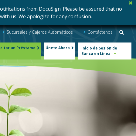
ifications from DocuSign. Please be assured that no
s with us. We apologize for any confusion.
Sucursales y Cajeros Automáticos
Contáctenos
Searc
icitar un Préstamo
Únete Ahora
Inicio de Sesión de
Banca en Línea