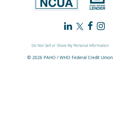
PAHO
PAHO
PAHO
PAHO
/
/
/
/
Do Not Sell or Share My Personal Information
WHO
WHO
WHO
WHO
© 2026 PAHO / WHO Federal Credit Union
Federal
Federal
Federal
Federal
Credit
Credit
Credit
Credit
Union
Union
Union
Union
on
on
on
on
LinkedIn
X
Facebook
Instagr