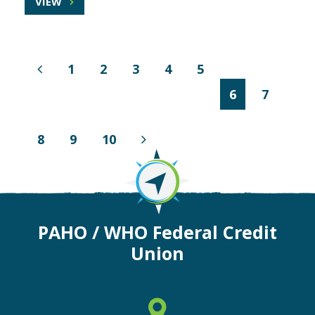
VIEW
1
2
3
4
5
Previous
6
7
Page
8
9
10
Next
Page
PAHO / WHO Federal Credit
Union