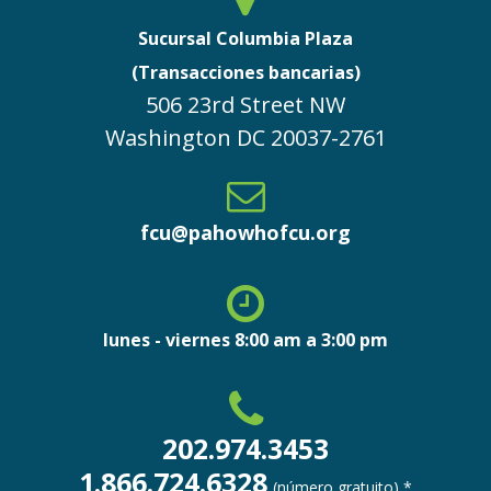
Sucursal Columbia Plaza
(Transacciones bancarias)
506 23rd Street NW
Washington
DC
20037-2761
fcu@pahowhofcu.org
lunes - viernes 8:00 am a 3:00 pm
202.974.3453
1.866.724.6328
(número gratuito) *